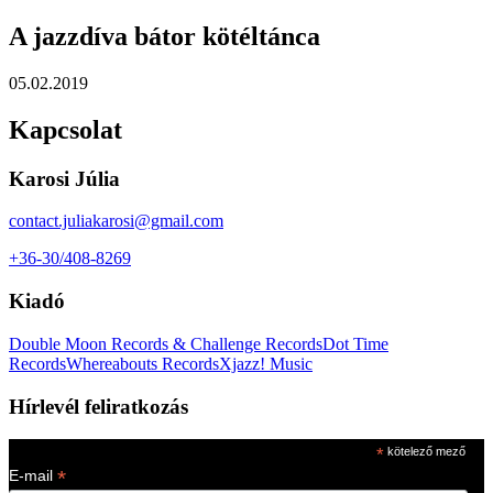
A jazzdíva bátor kötéltánca
05.02.2019
Kapcsolat
Karosi Júlia
contact.juliakarosi@gmail.com
+36-30/408-8269
Kiadó
Double Moon Records & Challenge Records
Dot Time
Records
Whereabouts Records
Xjazz! Music
Hírlevél feliratkozás
*
kötelező mező
*
E-mail