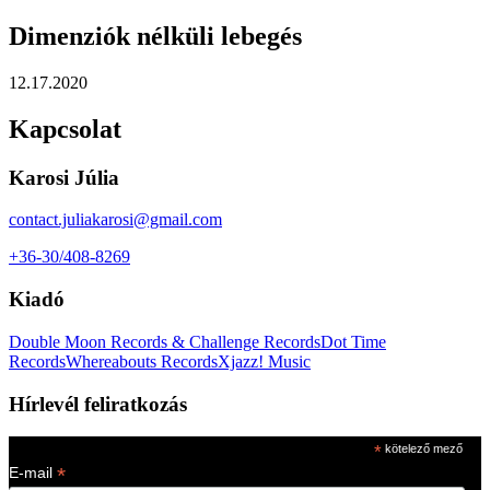
Dimenziók nélküli lebegés
12.17.2020
Kapcsolat
Karosi Júlia
contact.juliakarosi@gmail.com
+36-30/408-8269
Kiadó
Double Moon Records & Challenge Records
Dot Time
Records
Whereabouts Records
Xjazz! Music
Hírlevél feliratkozás
*
kötelező mező
*
E-mail