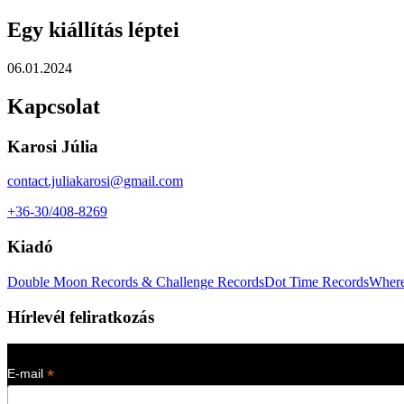
Egy kiállítás léptei
06.01.2024
Kapcsolat
Karosi Júlia
contact.juliakarosi@gmail.com
+36-30/408-8269
Kiadó
Double Moon Records & Challenge Records
Dot Time Records
Where
Hírlevél feliratkozás
*
E-mail