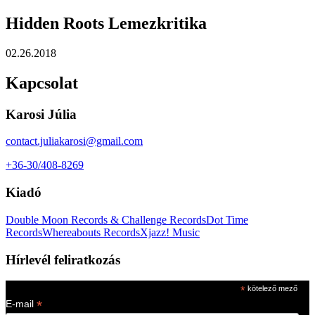
Hidden Roots Lemezkritika
02.26.2018
Kapcsolat
Karosi Júlia
contact.juliakarosi@gmail.com
+36-30/408-8269
Kiadó
Double Moon Records & Challenge Records
Dot Time
Records
Whereabouts Records
Xjazz! Music
Hírlevél feliratkozás
*
kötelező mező
*
E-mail