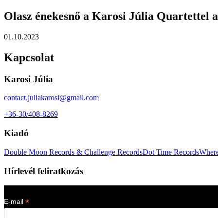
Olasz énekesnő a Karosi Júlia Quartettel 
01.10.2023
Kapcsolat
Karosi Júlia
contact.juliakarosi@gmail.com
+36-30/408-8269
Kiadó
Double Moon Records & Challenge Records
Dot Time Records
Where
Hírlevél feliratkozás
*
E-mail