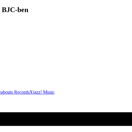
a BJC-ben
abouts Records
Xjazz! Music